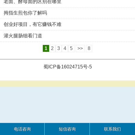
老面、酵母面的区别在哪里
拇指生煎包你了解吗
创业好项目，有它赚钱不难
灌火腿肠细看门道
1
2
3
4
5
>>
8
蜀ICP备16024715号-5
电话咨询
短信咨询
联系我们