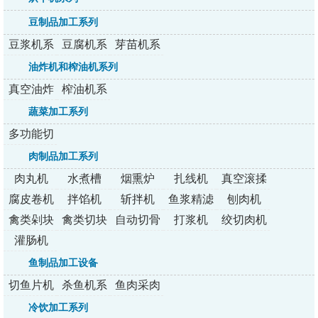
机系列
系列
豆制品加工系列
豆浆机系
豆腐机系
芽苗机系
列
列
列
油炸机和榨油机系列
真空油炸
榨油机系
机
列
蔬菜加工系列
多功能切
菜机
肉制品加工系列
肉丸机
水煮槽
烟熏炉
扎线机
真空滚揉
机
腐皮卷机
拌馅机
斩拌机
鱼浆精滤
刨肉机
机
禽类剁块
禽类切块
自动切骨
打浆机
绞切肉机
机
机
机
灌肠机
鱼制品加工设备
切鱼片机
杀鱼机系
鱼肉采肉
系列
列
机
冷饮加工系列