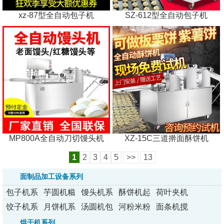
xz-87型全自动包子机
SZ-612型全自动包子机
MP800A全自动刀切馒头机
XZ-15C三道擀面酥饼机
1
2
3
4
5
>>
13
面制品加工设备系列
包子机系
芋圆机糍
馒头机系
酥饼机起
荷叶夹机
列
粑机系列
列
酥机系列
系列
饺子机系
月饼机系
汤圆机包
河粉米粉
面条机搅
列
列
馅机裹粉
机系列
拌压面机
烘干机系列