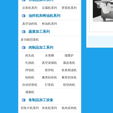
豆浆机系列
豆腐机系列
芽苗机系列
油炸机和榨油机系列
真空油炸机
榨油机系列
蔬菜加工系列
多功能切菜机
肉制品加工系列
肉丸机
水煮槽
烟熏炉
扎线机
真空滚揉机
腐皮卷机
拌馅机
斩拌机
鱼浆精滤机
刨肉机
禽类剁块机
禽类切块机
自动切骨机
打浆机
绞切肉机
灌肠机
鱼制品加工设备
切鱼片机系列
杀鱼机系列
鱼肉采肉机