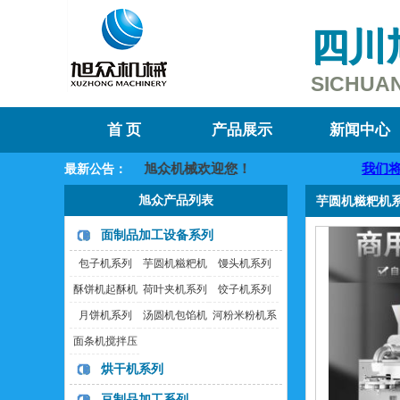
四川
SICHUAN
首 页
产品展示
新闻中心
旭众机械欢迎您！
我们将提供
最新公告：
旭众产品列表
芋圆机糍粑机
面制品加工设备系列
包子机系列
芋圆机糍粑机
馒头机系列
系列
酥饼机起酥机
荷叶夹机系列
饺子机系列
系列
月饼机系列
汤圆机包馅机
河粉米粉机系
裹粉机系列
列
面条机搅拌压
面机系列
烘干机系列
豆制品加工系列