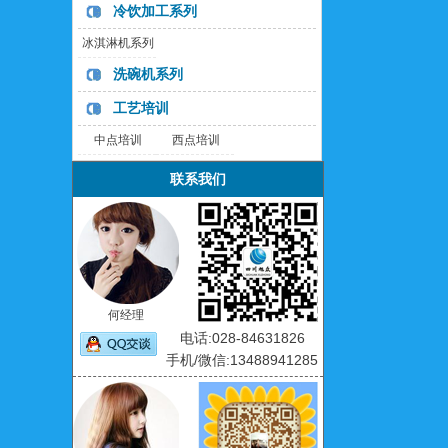
冷饮加工系列
冰淇淋机系列
洗碗机系列
工艺培训
中点培训
西点培训
联系我们
何经理
电话:028-84631826
手机/微信:13488941285