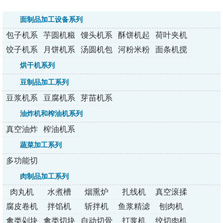
面制品加工设备系列
包子机系
芋圆机糍
馒头机系
酥饼机起
荷叶夹机
列
粑机系列
列
酥机系列
系列
饺子机系
月饼机系
汤圆机包
河粉米粉
面条机搅
列
列
馅机裹粉
机系列
拌压面机
烘干机系列
机系列
系列
豆制品加工系列
豆浆机系
豆腐机系
芽苗机系
列
列
列
油炸机和榨油机系列
真空油炸
榨油机系
机
列
蔬菜加工系列
多功能切
菜机
肉制品加工系列
肉丸机
水煮槽
烟熏炉
扎线机
真空滚揉
机
腐皮卷机
拌馅机
斩拌机
鱼浆精滤
刨肉机
机
禽类剁块
禽类切块
自动切骨
打浆机
绞切肉机