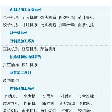
面制品加工设备系列
包子机系
芋圆机糍
馒头机系
酥饼机起
荷叶夹机
列
粑机系列
列
酥机系列
系列
饺子机系
月饼机系
汤圆机包
河粉米粉
面条机搅
列
列
馅机裹粉
机系列
拌压面机
烘干机系列
机系列
系列
豆制品加工系列
豆浆机系
豆腐机系
芽苗机系
列
列
列
油炸机和榨油机系列
真空油炸
榨油机系
机
列
蔬菜加工系列
多功能切
菜机
肉制品加工系列
肉丸机
水煮槽
烟熏炉
扎线机
真空滚揉
机
腐皮卷机
拌馅机
斩拌机
鱼浆精滤
刨肉机
机
禽类剁块
禽类切块
自动切骨
打浆机
绞切肉机