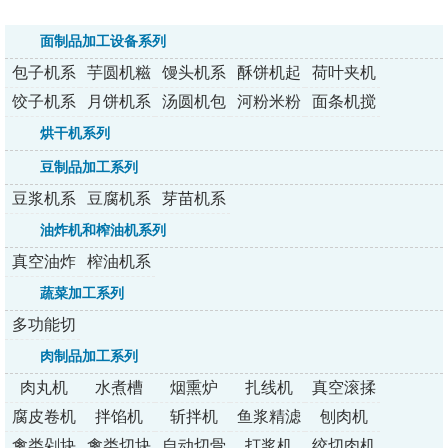
面制品加工设备系列
包子机系
芋圆机糍
馒头机系
酥饼机起
荷叶夹机
列
粑机系列
列
酥机系列
系列
饺子机系
月饼机系
汤圆机包
河粉米粉
面条机搅
列
列
馅机裹粉
机系列
拌压面机
烘干机系列
机系列
系列
豆制品加工系列
豆浆机系
豆腐机系
芽苗机系
列
列
列
油炸机和榨油机系列
真空油炸
榨油机系
机
列
蔬菜加工系列
多功能切
菜机
肉制品加工系列
肉丸机
水煮槽
烟熏炉
扎线机
真空滚揉
机
腐皮卷机
拌馅机
斩拌机
鱼浆精滤
刨肉机
机
禽类剁块
禽类切块
自动切骨
打浆机
绞切肉机